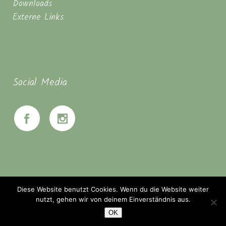
Downloads
Externe Links
Social Media
Diese Website benutzt Cookies. Wenn du die Website weiter
nutzt, gehen wir von deinem Einverständnis aus.
OK
© Seminarhaus Mahanbir - Zwischen Hannover & Braunschweig