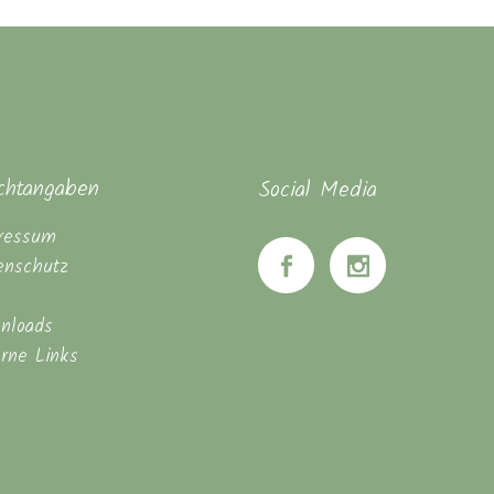
ichtangaben
Social Media
ressum
enschutz
nloads
erne Links