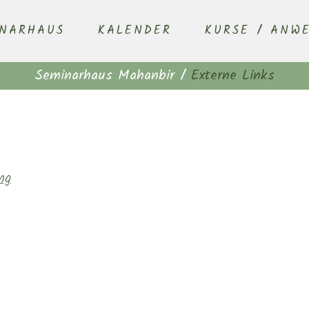
INARHAUS
KALENDER
KURSE / ANW
Seminarhaus Mahanbir
/
Externe Links
ng