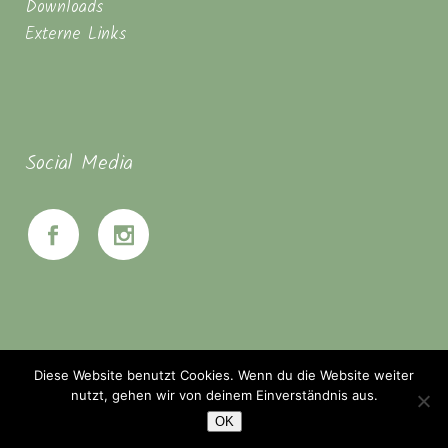
Downloads
Externe Links
Social Media
Diese Website benutzt Cookies. Wenn du die Website weiter
nutzt, gehen wir von deinem Einverständnis aus.
OK
© Seminarhaus Mahanbir - Zwischen Hannover & Braunschweig