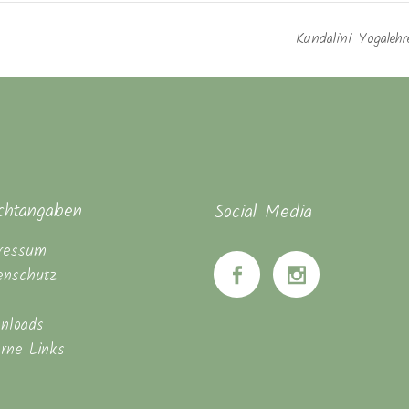
Kundalini Yogaleh
ichtangaben
Social Media
ressum
enschutz
nloads
erne Links