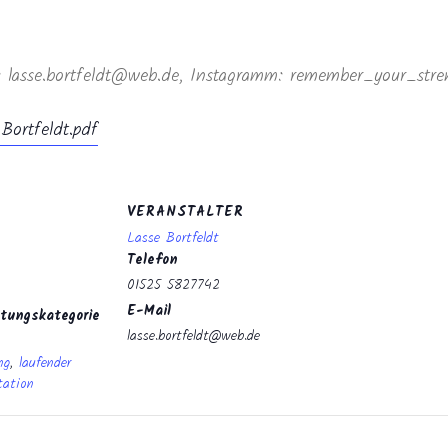
l: lasse.bortfeldt@web.de, Instagramm: remember_your_stre
Bortfeldt.pdf
VERANSTALTER
Lasse Bortfeldt
Telefon
01525 5827742
E-Mail
tungskategorie
lasse.bortfeldt@web.de
ng
,
laufender
tation