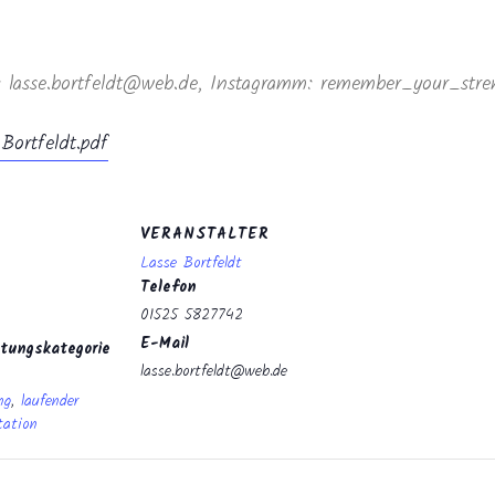
l: lasse.bortfeldt@web.de, Instagramm: remember_your_stre
Bortfeldt.pdf
VERANSTALTER
Lasse Bortfeldt
Telefon
01525 5827742
E-Mail
tungskategorie
lasse.bortfeldt@web.de
ng
,
laufender
tation