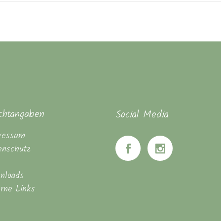
ichtangaben
Social Media
ressum
enschutz
nloads
erne Links