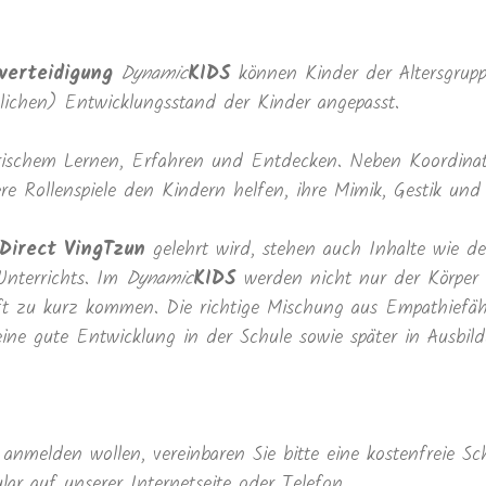
verteidigung
Dynamic
KIDS
können Kinder der Altersgrupp
dlichen) Entwicklungsstand der Kinder angepasst.
lerischem Lernen, Erfahren und Entdecken. Neben Koordina
 Rollenspiele den Kindern helfen, ihre Mimik, Gestik und
Direct VingTzun
gelehrt wird, stehen auch Inhalte wie de
nterrichts. Im
Dynamic
KIDS
werden nicht nur der Körper t
 oft zu kurz kommen. Die richtige Mischung aus Empathiefä
ine gute Entwicklung in der Schule sowie später in Ausbil
anmelden wollen, vereinbaren Sie bitte eine kostenfreie Sc
r auf unserer Internetseite oder Telefon.