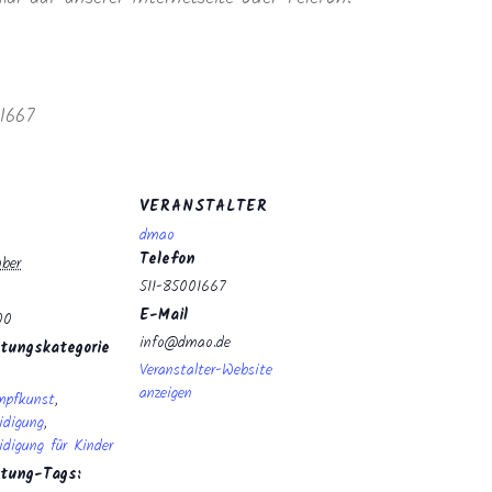
1667
VERANSTALTER
dmao
Telefon
ber
511-85001667
E-Mail
00
info@dmao.de
tungskategorie
Veranstalter-Website
anzeigen
mpfkunst
,
idigung
,
idigung für Kinder
ltung-Tags: