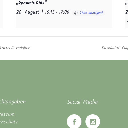
„Dynamic Kids“
„
26. August | 16:15
-
17:00
2
ederzeit möglich
Kundalini Yog
ichtangaben
Social Media
ressum
enschutz