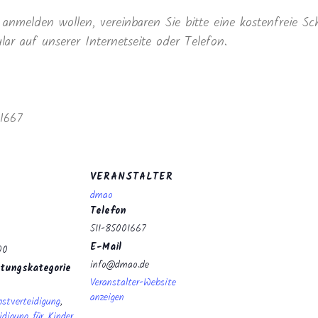
anmelden wollen, vereinbaren Sie bitte eine kostenfreie Sc
r auf unserer Internetseite oder Telefon.
1667
VERANSTALTER
dmao
Telefon
511-85001667
E-Mail
00
info@dmao.de
tungskategorie
Veranstalter-Website
anzeigen
bstverteidigung
,
idigung für Kinder