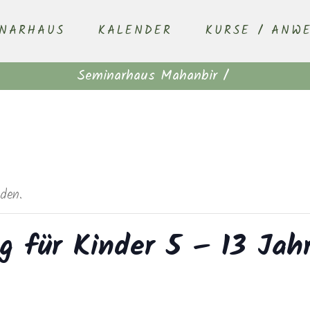
INARHAUS
KALENDER
KURSE / ANW
Seminarhaus Mahanbir
/
nden.
ng für Kinder 5 – 13 Ja