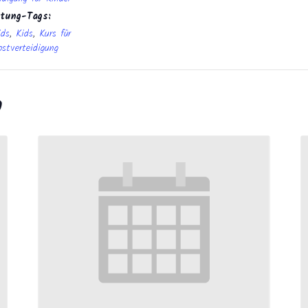
ltung-Tags:
ids
,
Kids
,
Kurs für
bstverteidigung
n