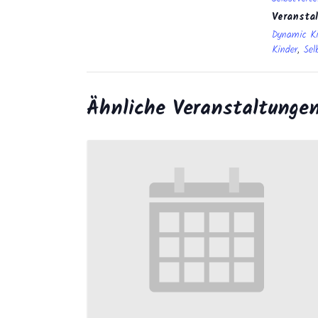
Veransta
Dynamic K
Kinder
,
Sel
Ähnliche Veranstaltunge