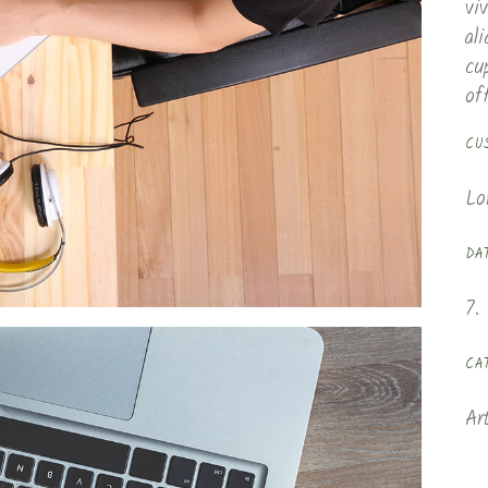
vi
al
cu
of
CU
Lo
DA
7.
CA
Ar