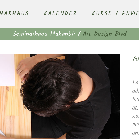
INARHAUS
KALENDER
KURSE / ANW
Seminarhaus Mahanbir
/
Art Design Blvd
A
Lo
ad
Nu
at
no
el
am