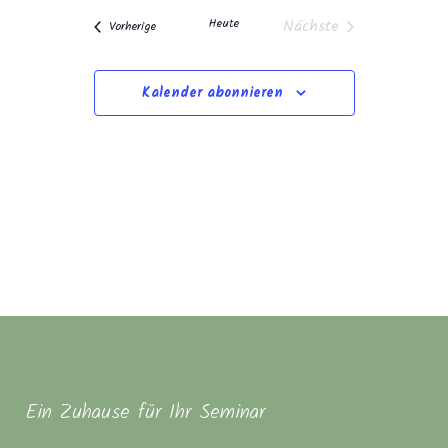
und
wählen.
Navigation
Heute
Nächste
Veranstaltungen
Ansichten,
Vorherige
Veranstaltungen
Navigation
Kalender abonnieren
Ein Zuhause für Ihr Seminar