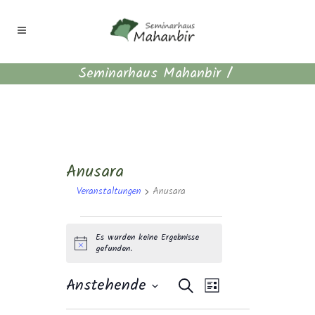
Seminarhaus Mahanbir
/
Anusara
Veranstaltungen
Anusara
Veranstaltungen
Es wurden keine Ergebnisse
Hinweis
gefunden.
Veranstaltungen
Veranstaltun
Anstehende
Suche
Liste
Suche
Datum
Ansichten-