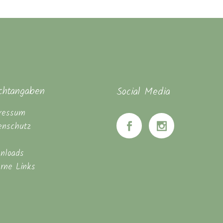
ichtangaben
Social Media
ressum
enschutz
nloads
erne Links