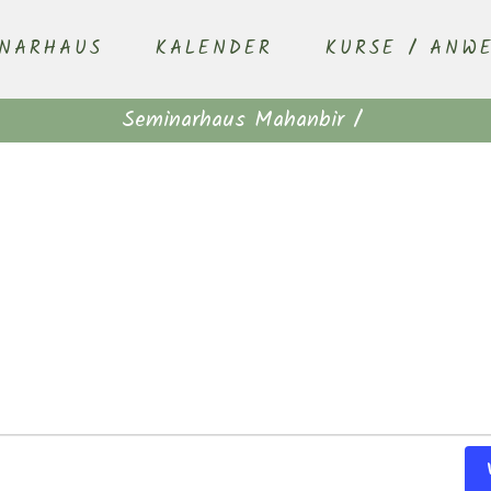
INARHAUS
KALENDER
KURSE / ANW
Seminarhaus Mahanbir
/