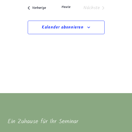
und
wählen.
Navigation
Heute
Nächste
Veranstaltungen
Ansichten,
Vorherige
Veranstaltungen
Navigation
Kalender abonnieren
Ein Zuhause für Ihr Seminar