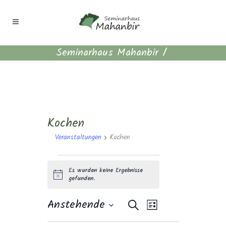
Seminarhaus Mahanbir
/
Kochen
Veranstaltungen
Kochen
Veranstaltungen
Es wurden keine Ergebnisse
Hinweis
gefunden.
Veranstaltungen
Veranstaltun
Anstehende
Suche
Liste
Suche
Datum
Ansichten-