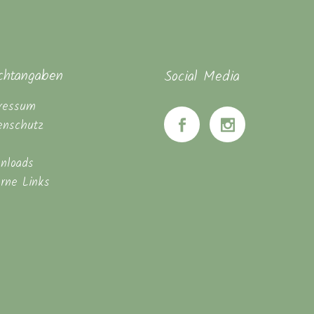
ichtangaben
Social Media
ressum
enschutz
nloads
erne Links