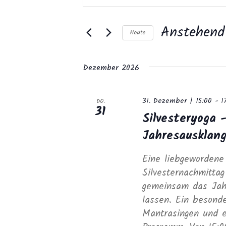
Suche
eingeben.
und
Suche
Anstehend
nach
Ansichten,
Heute
Veranstaltungen
Datum
Navigation
Schlüsselwort.
wählen.
Dezember 2026
31. Dezember | 15:00
-
1
DO.
31
Silvesteryoga –
Jahresausklan
Eine liebgewordene
Silvesternachmitta
gemeinsam das Jahr
lassen. Ein besonde
Mantrasingen und e