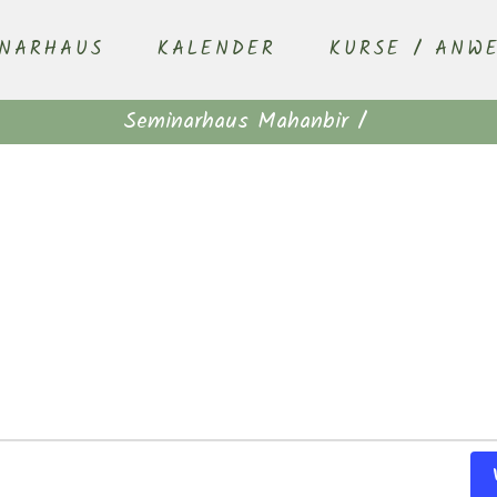
INARHAUS
KALENDER
KURSE / ANW
Seminarhaus Mahanbir
/