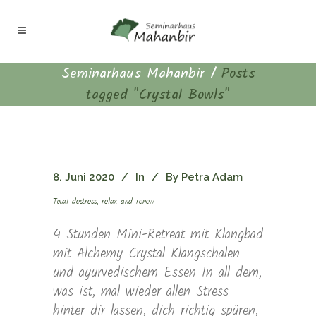
Seminarhaus Mahanbir
/
Posts
tagged "Crystal Bowls"
8. Juni 2020
In
By
Petra Adam
Total destress, relax and renew
4 Stunden Mini-Retreat mit Klangbad
mit Alchemy Crystal Klangschalen
und ayurvedischem Essen In all dem,
was ist, mal wieder allen Stress
hinter dir lassen, dich richtig spüren,