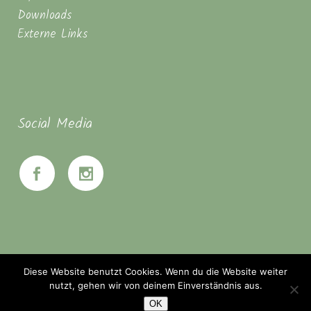
Downloads
Externe Links
Social Media
Diese Website benutzt Cookies. Wenn du die Website weiter
nutzt, gehen wir von deinem Einverständnis aus.
OK
© Seminarhaus Mahanbir - Zwischen Hannover & Braunschweig