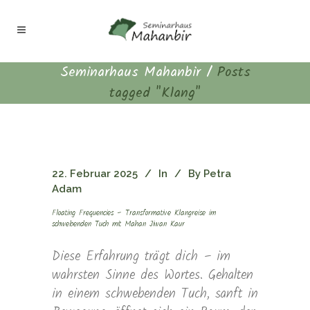
Seminarhaus Mahanbir
/
Posts
tagged "Klang"
22. Februar 2025
In
By
Petra
Adam
Floating Frequencies – Transformative Klangreise im
schwebenden Tuch mit Mahan Jiwan Kaur
Diese Erfahrung trägt dich – im
wahrsten Sinne des Wortes. Gehalten
in einem schwebenden Tuch, sanft in