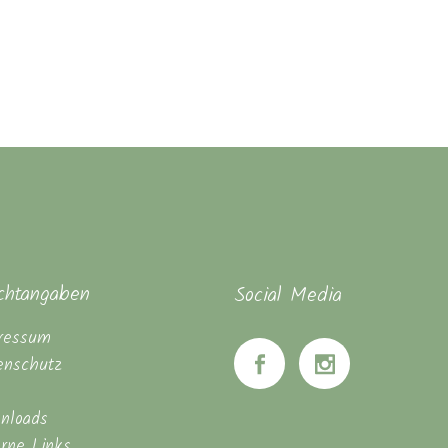
ichtangaben
Social Media
ressum
enschutz
nloads
erne Links