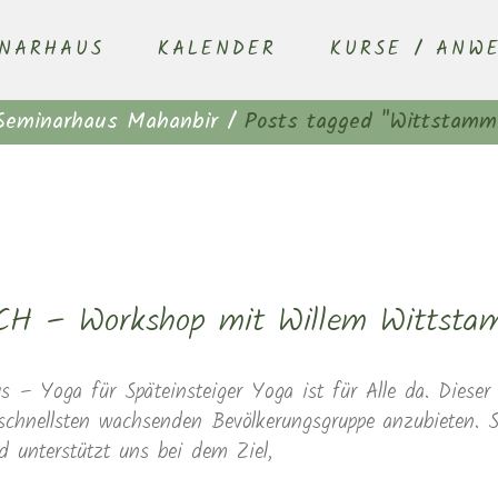
INARHAUS
KALENDER
KURSE / ANW
Seminarhaus Mahanbir
/
Posts tagged "Wittstamm
– Workshop mit Willem Wittsta
oga für Späteinsteiger Yoga ist für Alle da. Dieser W
chnellsten wachsenden Bevölkerungsgruppe anzubieten. 
 unterstützt uns bei dem Ziel,