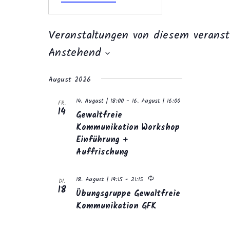
Veranstaltungen von diesem veranst
Anstehend
Datum
wählen.
August 2026
14. August | 18:00
-
16. August | 16:00
FR.
14
Gewaltfreie
Kommunikation Workshop
Einführung +
Auffrischung
Wiederholung
18. August | 19:15
-
21:15
DI.
18
Übungsgruppe Gewaltfreie
Kommunikation GFK