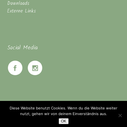
Downloads
Externe Links
Social Media
Diese Website benutzt Cookies. Wenn du die Website weiter
nutzt, gehen wir von deinem Einverständnis aus.
OK
© Seminarhaus Mahanbir - Zwischen Hannover & Braunschweig