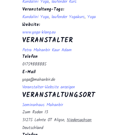
Kundalini Yoga
,
laufender Kurs
Veranstaltung-Tags:
Kundalini Yoga
,
laufender Yogakurs
,
Yoga
Website:
www.yoga-klang.eu
VERANSTALTER
Petra Mahanbir Kaur Adam
Telefon
01759888885
E-Mail
yoga@mahanbir.de
Veranstalter-Website anzeigen
VERANSTALTUNGSORT
Seminarhaus Mahanbir
Zum Roden 13
31275 Lehrte OT Aligse
,
Niedersachsen
Deutschland