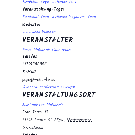
Kundalini Yoga
,
laufender Kurs
Veranstaltung-Tags:
Kundalini Yoga
,
laufender Yogakurs
,
Yoga
Website:
www.yoga-klang.eu
VERANSTALTER
Petra Mahanbir Kaur Adam
Telefon
01759888885
E-Mail
yoga@mahanbir.de
Veranstalter-Website anzeigen
VERANSTALTUNGSORT
Seminarhaus Mahanbir
Zum Roden 13
31275 Lehrte OT Aligse
,
Niedersachsen
Deutschland