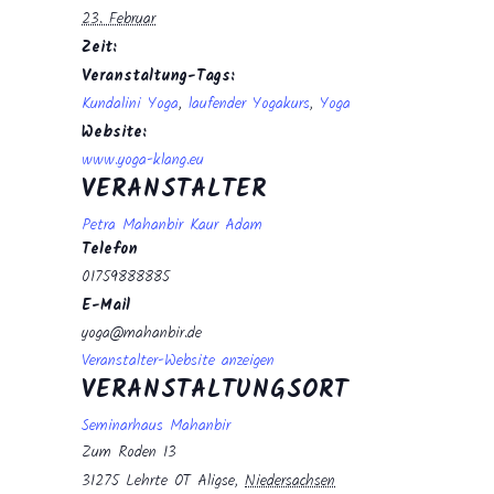
23. Februar
Zeit:
Veranstaltung-Tags:
Kundalini Yoga
,
laufender Yogakurs
,
Yoga
Website:
www.yoga-klang.eu
VERANSTALTER
Petra Mahanbir Kaur Adam
Telefon
01759888885
E-Mail
yoga@mahanbir.de
Veranstalter-Website anzeigen
VERANSTALTUNGSORT
Seminarhaus Mahanbir
Zum Roden 13
31275 Lehrte OT Aligse
,
Niedersachsen