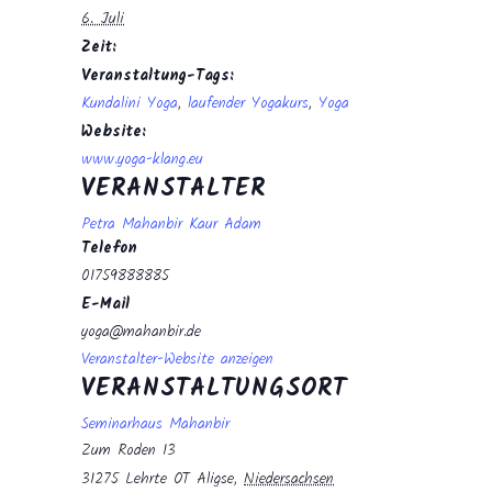
6. Juli
Zeit:
Veranstaltung-Tags:
Kundalini Yoga
,
laufender Yogakurs
,
Yoga
Website:
www.yoga-klang.eu
VERANSTALTER
Petra Mahanbir Kaur Adam
Telefon
01759888885
E-Mail
yoga@mahanbir.de
Veranstalter-Website anzeigen
VERANSTALTUNGSORT
Seminarhaus Mahanbir
Zum Roden 13
31275 Lehrte OT Aligse
,
Niedersachsen