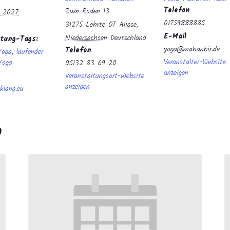
Telefon
Zum Roden 13
r 2027
01759888885
31275 Lehrte OT Aligse
,
E-Mail
Niedersachsen
Deutschland
ltung-Tags:
yoga@mahanbir.de
Telefon
Yoga
,
laufender
Veranstalter-Website
Yoga
05132 83 69 20
anzeigen
Veranstaltungsort-Website
anzeigen
klang.eu
n