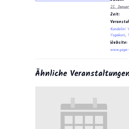
25. Janua
Zeit:
Veransta
Kundalini 
Yogakurs
,
Website:
www.yoga-
Ähnliche Veranstaltunge