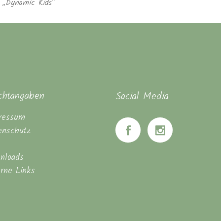
e „Dynamic Kids“
ichtangaben
Social Media
ressum
enschutz
nloads
erne Links