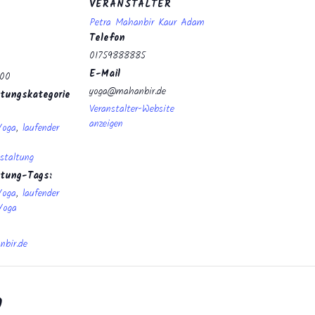
VERANSTALTER
Petra Mahanbir Kaur Adam
Telefon
01759888885
E-Mail
:00
yoga@mahanbir.de
tungskategorie
Veranstalter-Website
anzeigen
Yoga
,
laufender
staltung
ltung-Tags:
Yoga
,
laufender
Yoga
bir.de
n