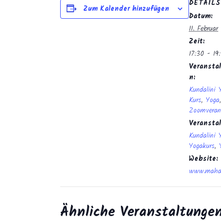
DETAILS
Zum Kalender hinzufügen
Datum:
11. Februar
Zeit:
17:30 - 19
Veranstal
n:
Kundalini 
Kurs
,
Yoga
,
Zoomveran
Veransta
Kundalini 
Yogakurs
,
Website:
www.mahan
Ähnliche Veranstaltunge