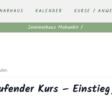
INARHAUS
KALENDER
KURSE / ANW
Seminarhaus Mahanbir
/
nden.
ufender Kurs – Einstieg