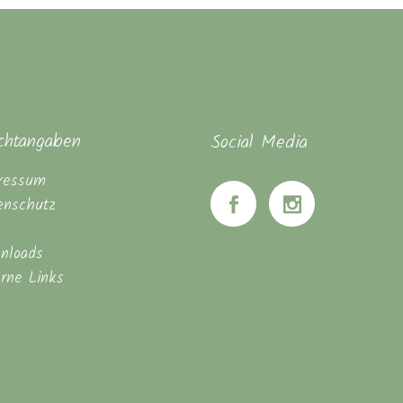
ichtangaben
Social Media
ressum
enschutz
nloads
erne Links