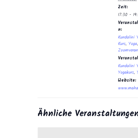
Zeit:
17:30 - 19
Veranstal
n:
Kundalini 
Kurs
,
Yoga
,
Zoomveran
Veransta
Kundalini 
Yogakurs
,
Website:
www.mahan
Ähnliche Veranstaltunge