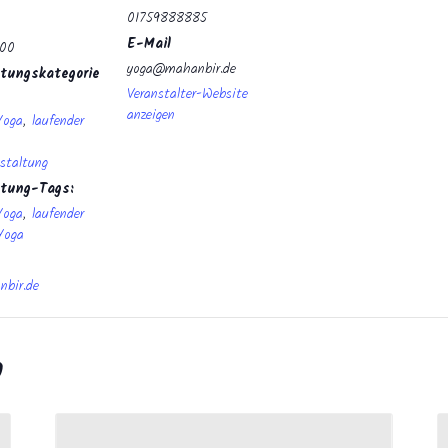
01759888885
E-Mail
:00
yoga@mahanbir.de
tungskategorie
Veranstalter-Website
anzeigen
Yoga
,
laufender
staltung
ltung-Tags:
Yoga
,
laufender
Yoga
bir.de
n