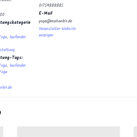
01759888885
E-Mail
:00
yoga@mahanbir.de
tungskategorie
Veranstalter-Website
anzeigen
Yoga
,
laufender
staltung
ltung-Tags:
Yoga
,
laufender
Yoga
bir.de
n