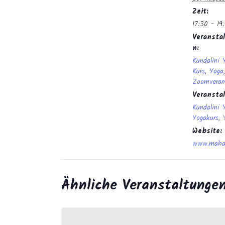
Zeit:
17:30 - 19
Veranstal
n:
Kundalini 
Kurs
,
Yoga
,
Zoomveran
Veransta
Kundalini 
Yogakurs
,
Website:
www.mahan
Ähnliche Veranstaltunge