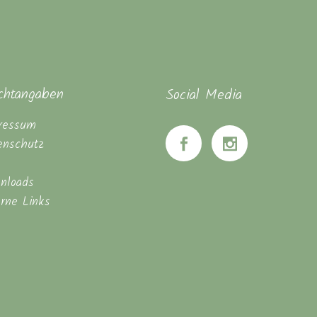
ichtangaben
Social Media
ressum
enschutz
nloads
erne Links