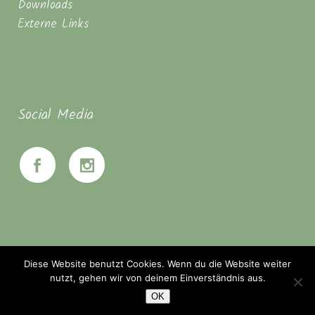
Downloads
Externe Links
Social Media
Diese Website benutzt Cookies. Wenn du die Website weiter
nutzt, gehen wir von deinem Einverständnis aus.
OK
© Seminarhaus Mahanbir - Zwischen Hannover & Braunschweig