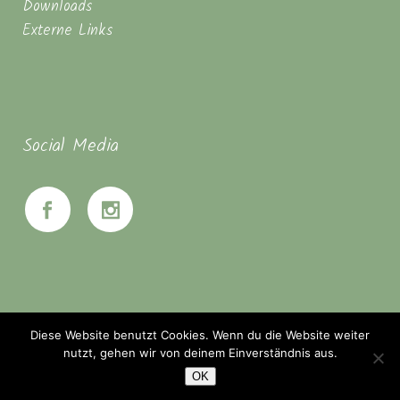
Downloads
Externe Links
Social Media
Diese Website benutzt Cookies. Wenn du die Website weiter
nutzt, gehen wir von deinem Einverständnis aus.
OK
© Seminarhaus Mahanbir - Zwischen Hannover & Braunschweig