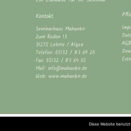
Pfl
Kontakt
Imp
Seminarhaus Mahanbir
Dat
Zum Roden 13
AGB
31275 Lehrte / Aligse
Dow
Telefon: 05132 / 83 69 20
Ext
Fax: 05132 / 83 64 05
Mail: info@mahanbir.de
Web: www.mahanbir.de
Diese Website benutzt