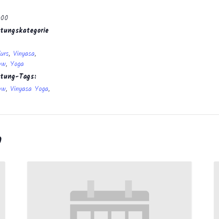
:00
tungskategorie
Kurs
,
Vinyasa
,
ow
,
Yoga
ltung-Tags:
ow
,
Vinyasa Yoga
,
n