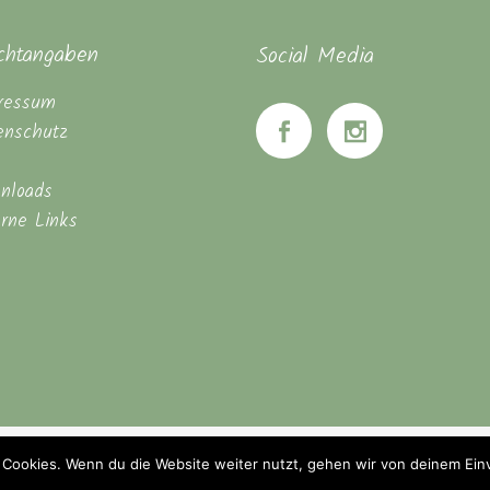
ichtangaben
Social Media
ressum
enschutz
nloads
erne Links
© Seminarhaus Mahanbir - Zwischen Hannover & Braunschweig
 Cookies. Wenn du die Website weiter nutzt, gehen wir von deinem Ein