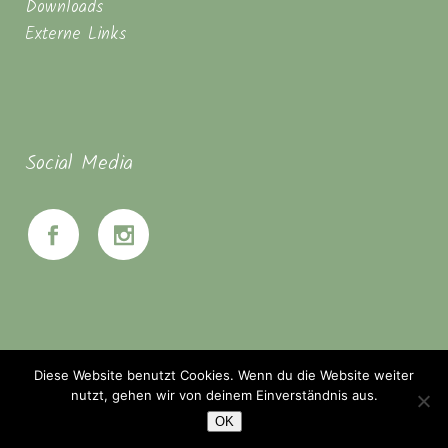
Downloads
Externe Links
Social Media
Diese Website benutzt Cookies. Wenn du die Website weiter
nutzt, gehen wir von deinem Einverständnis aus.
OK
© Seminarhaus Mahanbir - Zwischen Hannover & Braunschweig