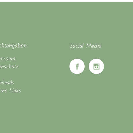
ichtangaben
Social Media
ressum
enschutz
nloads
erne Links