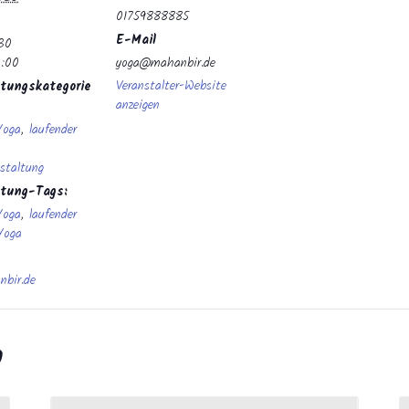
01759888885
E-Mail
:30
0:00
yoga@mahanbir.de
Veranstalter-Website
tungskategorie
anzeigen
Yoga
,
laufender
staltung
ltung-Tags:
Yoga
,
laufender
Yoga
bir.de
n