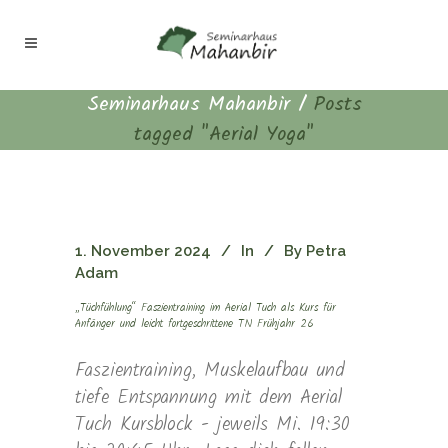
Seminarhaus Mahanbir
/
Posts
tagged "Aerial Yoga"
1. November 2024
In
By
Petra
Adam
„Tüchfühlung“ Faszientraining im Aerial Tuch als Kurs für
Anfänger und leicht fortgeschrittene TN Frühjahr 26
Faszientraining, Muskelaufbau und
tiefe Entspannung mit dem Aerial
Tuch Kursblock - jeweils Mi. 19:30