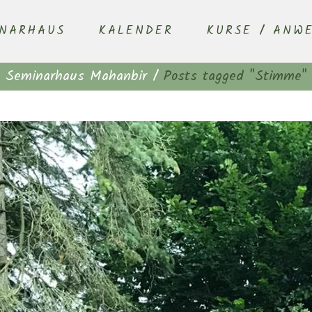
INARHAUS
KALENDER
KURSE / ANW
Seminarhaus Mahanbir
/
Posts tagged "Stimme"