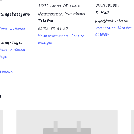
01759888885
31275 Lehrte OT Aligse
,
E-Mail
Niedersachsen
Deutschland
tungskategorie
yoga@mahanbir.de
Telefon
Veranstalter-Website
Yoga
,
laufender
05132 83 69 20
anzeigen
Veranstaltungsort-Website
anzeigen
ltung-Tags:
Yoga
,
laufender
Yoga
klang.eu
n