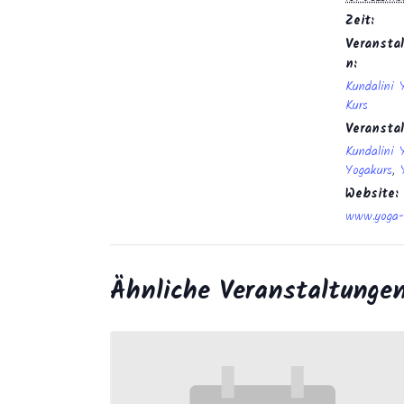
Zeit:
Veranstal
n:
Kundalini 
Kurs
Veransta
Kundalini 
Yogakurs
,
Website:
www.yoga-
Ähnliche Veranstaltunge