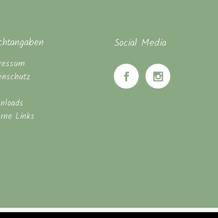
ichtangaben
Social Media
ressum
enschutz
nloads
erne Links