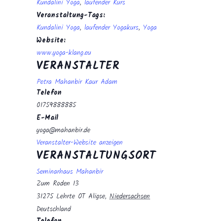
Kundalini Yoga
,
laufender Kurs
Veranstaltung-Tags:
Kundalini Yoga
,
laufender Yogakurs
,
Yoga
Website:
www.yoga-klang.eu
VERANSTALTER
Petra Mahanbir Kaur Adam
Telefon
01759888885
E-Mail
yoga@mahanbir.de
Veranstalter-Website anzeigen
VERANSTALTUNGSORT
Seminarhaus Mahanbir
Zum Roden 13
31275 Lehrte OT Aligse
,
Niedersachsen
Deutschland