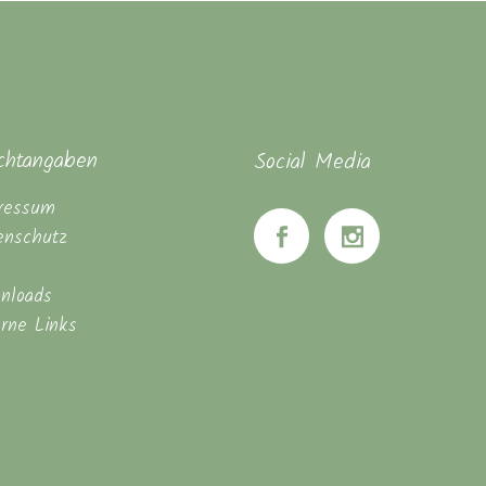
ichtangaben
Social Media
ressum
enschutz
nloads
erne Links