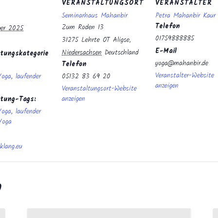
VERANSTALTUNGSORT
VERANSTALTER
Seminarhaus Mahanbir
Petra Mahanbir Kau
Telefon
Zum Roden 13
ber 2025
01759888885
31275 Lehrte OT Aligse
,
E-Mail
Niedersachsen
Deutschland
tungskategorie
yoga@mahanbir.de
Telefon
Veranstalter-Website
Yoga
,
laufender
05132 83 69 20
anzeigen
Veranstaltungsort-Website
anzeigen
ltung-Tags:
Yoga
,
laufender
Yoga
klang.eu
n