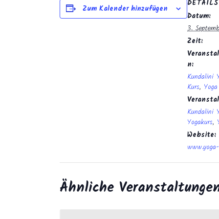
DETAILS
Zum Kalender hinzufügen
Datum:
3. Septem
Zeit:
Veranstal
n:
Kundalini 
Kurs
,
Yoga
Veransta
Kundalini 
Yogakurs
,
Website:
www.yoga-
Ähnliche Veranstaltunge