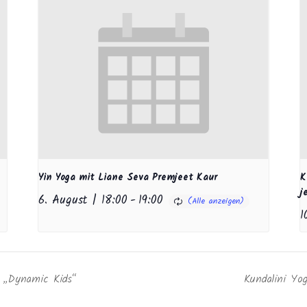
Yin Yoga mit Liane Seva Premjeet Kaur
K
j
6. August | 18:00
-
19:00
1
e „Dynamic Kids“
Kundalini Yog