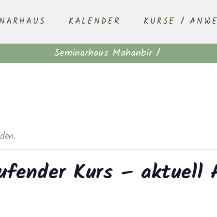
INARHAUS
KALENDER
KURSE / ANW
Seminarhaus Mahanbir
/
nden.
ufender Kurs – aktuell 