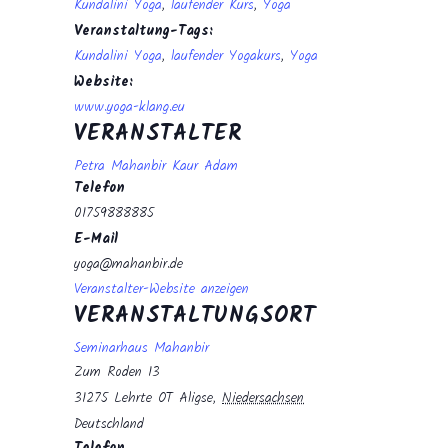
Kundalini Yoga
,
laufender Kurs
,
Yoga
Veranstaltung-Tags:
Kundalini Yoga
,
laufender Yogakurs
,
Yoga
Website:
www.yoga-klang.eu
VERANSTALTER
Petra Mahanbir Kaur Adam
Telefon
01759888885
E-Mail
yoga@mahanbir.de
Veranstalter-Website anzeigen
VERANSTALTUNGSORT
Seminarhaus Mahanbir
Zum Roden 13
31275 Lehrte OT Aligse
,
Niedersachsen
Deutschland