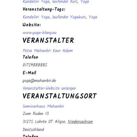
Kundalini Yoga
,
laufender Kurs
,
Yoga
Veranstaltung-Tags:
Kundalini Yoga
,
laufender Yogakurs
,
Yoga
Website:
www.yoga-klang.eu
VERANSTALTER
Petra Mahanbir Kaur Adam
Telefon
01759888885
E-Mail
yoga@mahanbir.de
Veranstalter-Website anzeigen
VERANSTALTUNGSORT
Seminarhaus Mahanbir
Zum Roden 13
31275 Lehrte OT Aligse
,
Niedersachsen
Deutschland