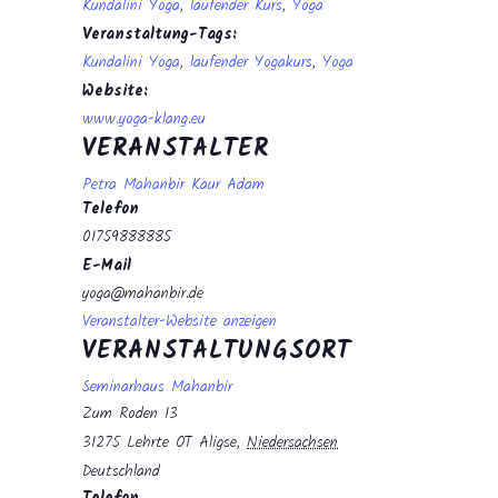
Kundalini Yoga
,
laufender Kurs
,
Yoga
Veranstaltung-Tags:
Kundalini Yoga
,
laufender Yogakurs
,
Yoga
Website:
www.yoga-klang.eu
VERANSTALTER
Petra Mahanbir Kaur Adam
Telefon
01759888885
E-Mail
yoga@mahanbir.de
Veranstalter-Website anzeigen
VERANSTALTUNGSORT
Seminarhaus Mahanbir
Zum Roden 13
31275 Lehrte OT Aligse
,
Niedersachsen
Deutschland