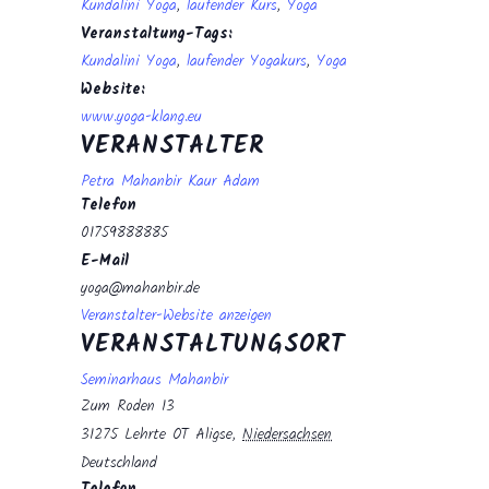
Kundalini Yoga
,
laufender Kurs
,
Yoga
Veranstaltung-Tags:
Kundalini Yoga
,
laufender Yogakurs
,
Yoga
Website:
www.yoga-klang.eu
VERANSTALTER
Petra Mahanbir Kaur Adam
Telefon
01759888885
E-Mail
yoga@mahanbir.de
Veranstalter-Website anzeigen
VERANSTALTUNGSORT
Seminarhaus Mahanbir
Zum Roden 13
31275 Lehrte OT Aligse
,
Niedersachsen
Deutschland