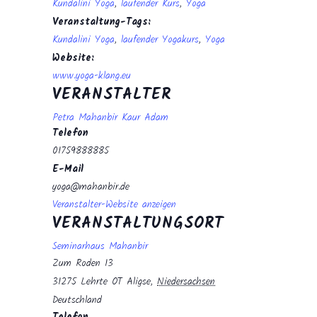
Kundalini Yoga
,
laufender Kurs
,
Yoga
Veranstaltung-Tags:
Kundalini Yoga
,
laufender Yogakurs
,
Yoga
Website:
www.yoga-klang.eu
VERANSTALTER
Petra Mahanbir Kaur Adam
Telefon
01759888885
E-Mail
yoga@mahanbir.de
Veranstalter-Website anzeigen
VERANSTALTUNGSORT
Seminarhaus Mahanbir
Zum Roden 13
31275 Lehrte OT Aligse
,
Niedersachsen
Deutschland