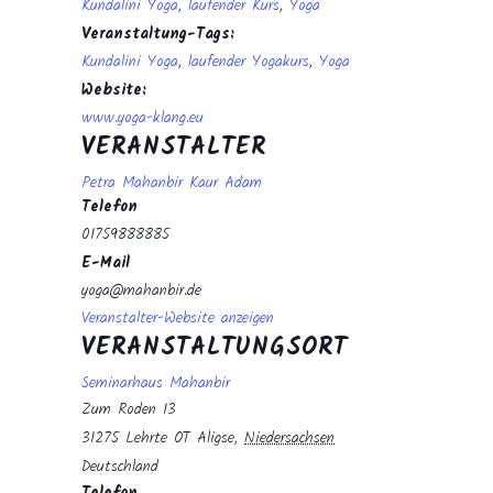
Kundalini Yoga
,
laufender Kurs
,
Yoga
Veranstaltung-Tags:
Kundalini Yoga
,
laufender Yogakurs
,
Yoga
Website:
www.yoga-klang.eu
VERANSTALTER
Petra Mahanbir Kaur Adam
Telefon
01759888885
E-Mail
yoga@mahanbir.de
Veranstalter-Website anzeigen
VERANSTALTUNGSORT
Seminarhaus Mahanbir
Zum Roden 13
31275 Lehrte OT Aligse
,
Niedersachsen
Deutschland