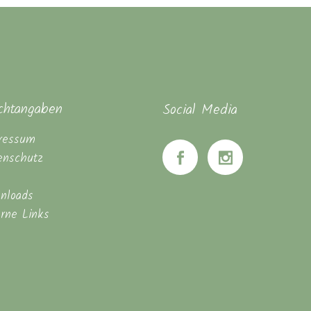
ichtangaben
Social Media
ressum
enschutz
nloads
erne Links