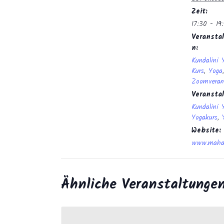
Zeit:
17:30 - 19
Veranstal
n:
Kundalini 
Kurs
,
Yoga
,
Zoomveran
Veransta
Kundalini 
Yogakurs
,
Website:
www.mahan
Ähnliche Veranstaltunge