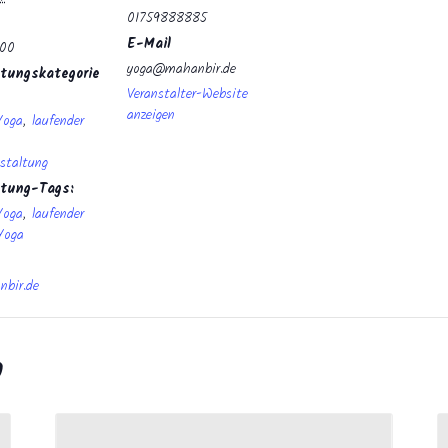
01759888885
E-Mail
:00
yoga@mahanbir.de
tungskategorie
Veranstalter-Website
anzeigen
Yoga
,
laufender
staltung
ltung-Tags:
Yoga
,
laufender
Yoga
bir.de
n