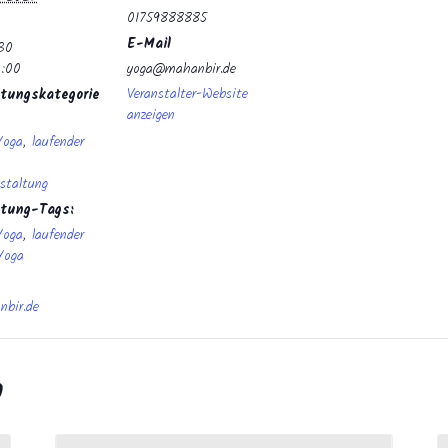
01759888885
E-Mail
:30
0:00
yoga@mahanbir.de
Veranstalter-Website
tungskategorie
anzeigen
Yoga
,
laufender
staltung
ltung-Tags:
Yoga
,
laufender
Yoga
bir.de
n