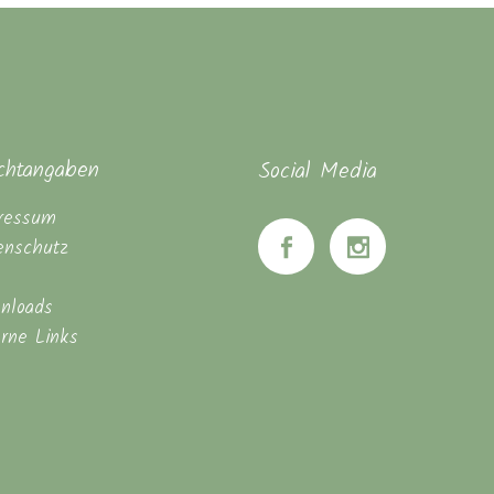
ichtangaben
Social Media
ressum
enschutz
nloads
erne Links