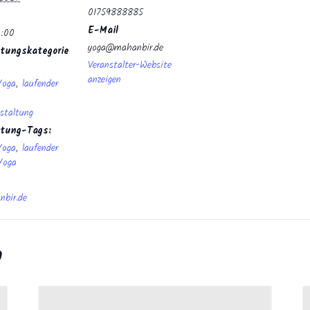
01759888885
E-Mail
0:00
yoga@mahanbir.de
tungskategorie
Veranstalter-Website
anzeigen
Yoga
,
laufender
staltung
ltung-Tags:
Yoga
,
laufender
Yoga
bir.de
n