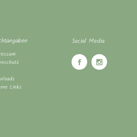
ichtangaben
Social Media
ressum
enschutz
nloads
erne Links