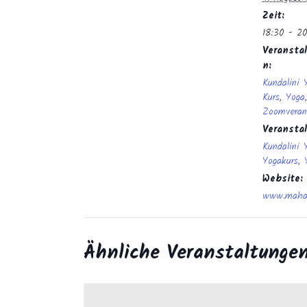
Zeit:
18:30 - 2
Veranstal
n:
Kundalini 
Kurs
,
Yoga
,
Zoomveran
Veransta
Kundalini 
Yogakurs
,
Website:
www.mahan
Ähnliche Veranstaltunge