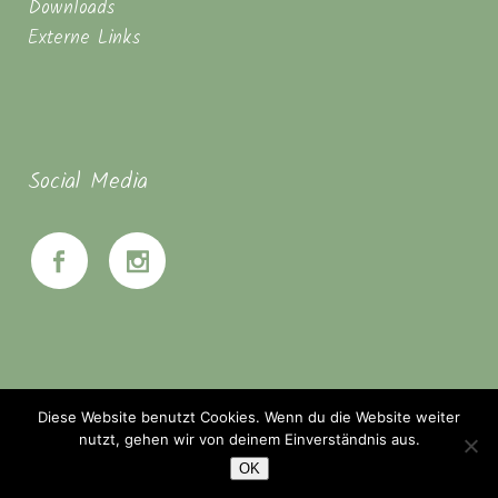
Downloads
Externe Links
Social Media
Diese Website benutzt Cookies. Wenn du die Website weiter
nutzt, gehen wir von deinem Einverständnis aus.
OK
© Seminarhaus Mahanbir - Zwischen Hannover & Braunschweig