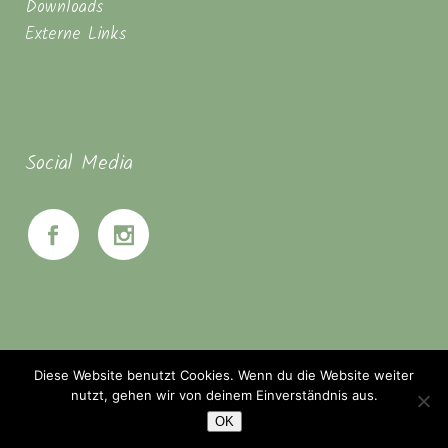
Downloads
Externe Links
Social Media
Diese Website benutzt Cookies. Wenn du die Website weiter
nutzt, gehen wir von deinem Einverständnis aus.
OK
© Seminarhaus Mahanbir - Zwischen Hannover & Braunschweig