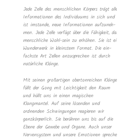
Jede Zelle des mensch­li­chen Kör­pers trägt alle
Infor­ma­tio­nen des Indi­vi­du­ums in sich und
ist imstande, neue Infor­ma­tio­nen auf­zu­neh­
men. Jede Zelle ver­fügt über die Fähig­keit, das
mensch­li­che Wohl-sein zu erhö­hen. Sie ist ein
Wun­der­werk in kleins­tem For­mat. Die ein­
fachste Art Zel­len anzu­spre­chen ist durch
natür­li­che Klänge.
Mit seinen großartigen obertonreichen Klängen
füllt der Gong mit Leichtigkeit den Raum
und hüllt uns in einen magischen
Klangmantel. Auf seine lösenden und
ordnenden Schwingungen reagieren wir
ganzkörperlich. Sie berühren uns bis auf die
Ebene der Gewebe und Organe. Auch unser
Nervensystem und unsere Emotionen sprechen