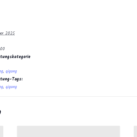
ber 2025
:00
tungskategorie
ng
,
qigong
ltung-Tags:
ng
,
qigong
n