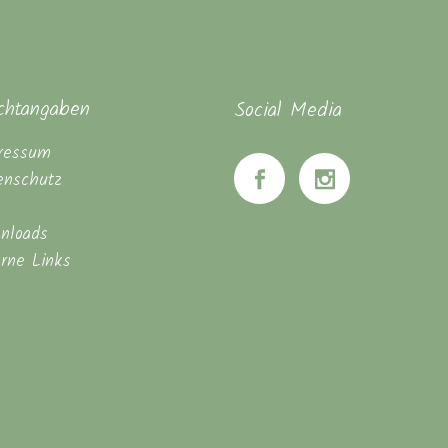
ichtangaben
Social Media
ressum
enschutz
nloads
erne Links