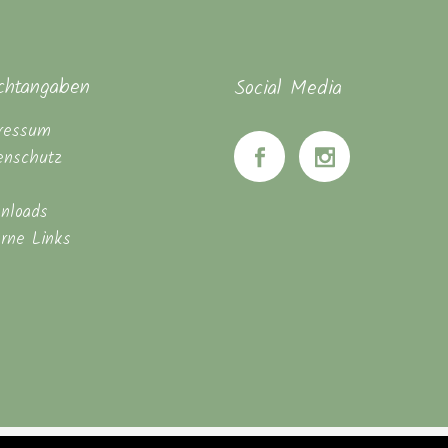
ichtangaben
Social Media
ressum
enschutz
nloads
erne Links