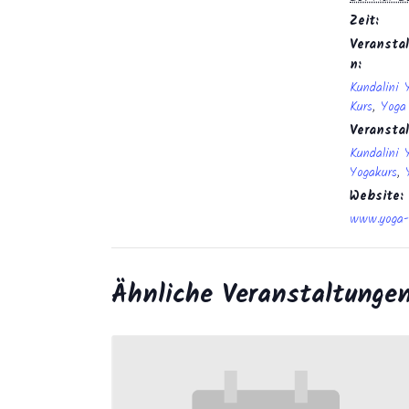
Zeit:
Veranstal
n:
Kundalini 
Kurs
,
Yoga
Veransta
Kundalini 
Yogakurs
,
Website:
www.yoga-
Ähnliche Veranstaltunge