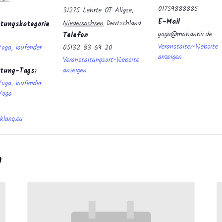
01759888885
31275 Lehrte OT Aligse
,
E-Mail
Niedersachsen
Deutschland
tungskategorie
yoga@mahanbir.de
Telefon
Veranstalter-Website
Yoga
,
laufender
05132 83 69 20
anzeigen
Veranstaltungsort-Website
anzeigen
ltung-Tags:
Yoga
,
laufender
Yoga
klang.eu
n