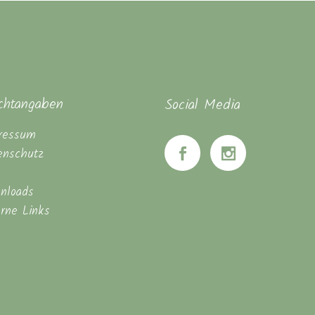
ichtangaben
Social Media
ressum
enschutz
nloads
erne Links