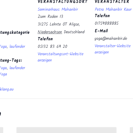
VERANSTALTUNGSORT
VERANSTALTER
Seminarhaus Mahanbir
Petra Mahanbir Kau
Telefon
Zum Roden 13
01759888885
31275 Lehrte OT Aligse
,
E-Mail
Niedersachsen
Deutschland
tungskategorie
yoga@mahanbir.de
Telefon
Veranstalter-Website
Yoga
,
laufender
05132 83 69 20
anzeigen
Veranstaltungsort-Website
anzeigen
ltung-Tags:
Yoga
,
laufender
Yoga
klang.eu
n