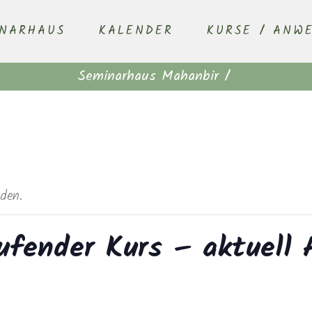
INARHAUS
KALENDER
KURSE / ANW
Seminarhaus Mahanbir
/
nden.
ufender Kurs – aktuell 