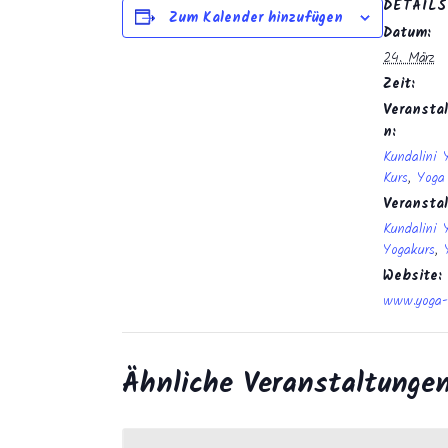
DETAILS
Zum Kalender hinzufügen
Datum:
24. März
Zeit:
Veranstal
n:
Kundalini 
Kurs
,
Yoga
Veransta
Kundalini 
Yogakurs
,
Website:
www.yoga-
Ähnliche Veranstaltunge