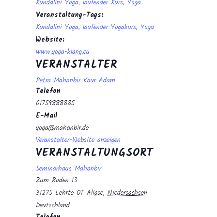
Kundalini Yoga
,
laufender Kurs
,
Yoga
Veranstaltung-Tags:
Kundalini Yoga
,
laufender Yogakurs
,
Yoga
Website:
www.yoga-klang.eu
VERANSTALTER
Petra Mahanbir Kaur Adam
Telefon
01759888885
E-Mail
yoga@mahanbir.de
Veranstalter-Website anzeigen
VERANSTALTUNGSORT
Seminarhaus Mahanbir
Zum Roden 13
31275 Lehrte OT Aligse
,
Niedersachsen
Deutschland